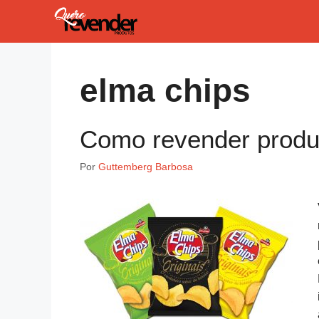
Pular
para
o
conteúdo
elma chips
Como revender produ
Por
Guttemberg Barbosa