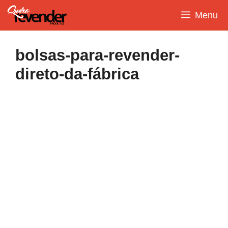
Pular
Menu
para
o
conteúdo
bolsas-para-revender-
direto-da-fábrica