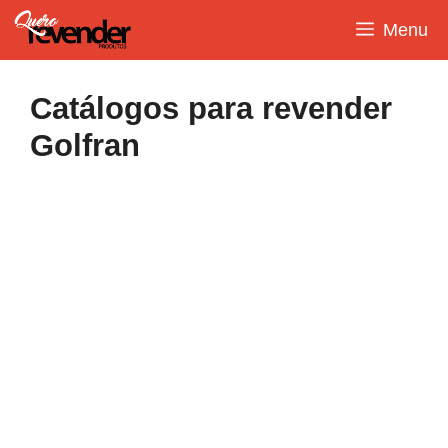
Pular
Menu
para
o
conteúdo
Catálogos para revender
Golfran