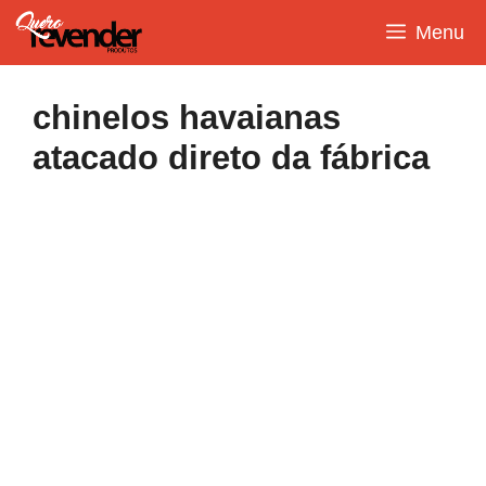
Pular
Menu
para
o
conteúdo
chinelos havaianas
atacado direto da fábrica