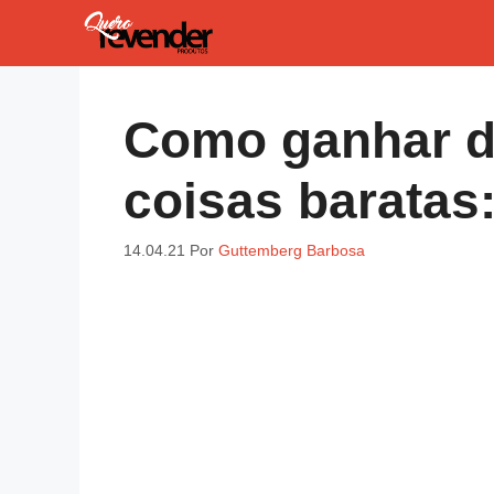
Pular
para
o
conteúdo
Como ganhar d
coisas baratas:
14.04.21
Por
Guttemberg Barbosa