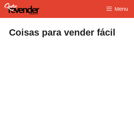
Pular
Menu
para
o
conteúdo
Coisas para vender fácil