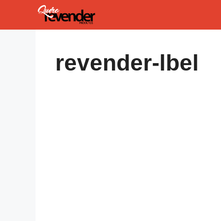
Pular
para
o
conteúdo
revender-lbel