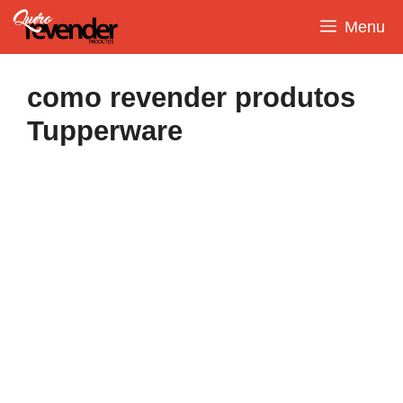
Pular
Menu
para
o
conteúdo
como revender produtos
Tupperware