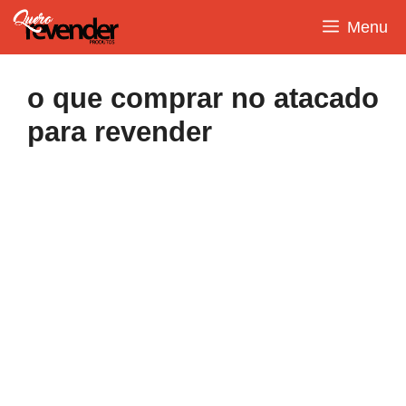
Pular
Menu
para
o
conteúdo
o que comprar no atacado
para revender