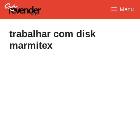
Pular
Menu
para
o
conteúdo
trabalhar com disk
marmitex