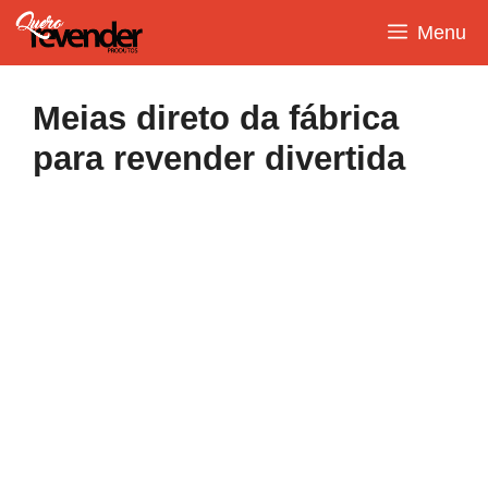
Pular
Menu
para
o
conteúdo
Meias direto da fábrica
para revender divertida