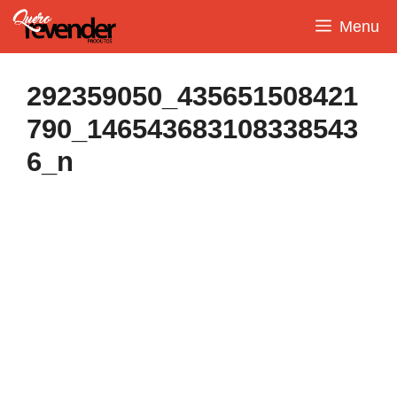
Pular
Menu
para
o
conteúdo
292359050_435651508421
790_146543683108338543
6_n