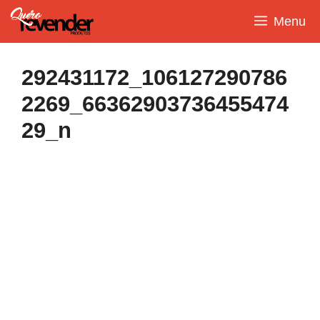
Pular
Menu
para
o
conteúdo
292431172_106127290786
2269_66362903736455474
29_n