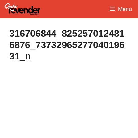
Pular
Menu
para
o
conteúdo
316706844_825257012481
6876_73732965277040196
31_n