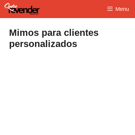
Pular
Menu
para
o
conteúdo
Mimos para clientes
personalizados