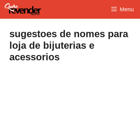
Pular
Menu
para
o
conteúdo
sugestoes de nomes para
loja de bijuterias e
acessorios