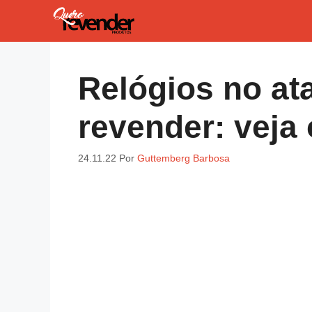
Pular
para
o
conteúdo
Relógios no at
revender: veja
24.11.22
Por
Guttemberg Barbosa