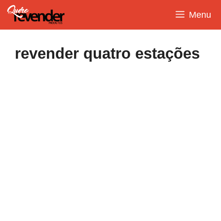
Pular
Menu
para
o
conteúdo
revender quatro estações