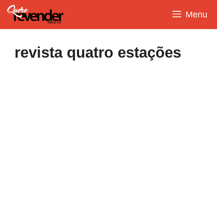
Pular
Menu
para
o
conteúdo
revista quatro estações