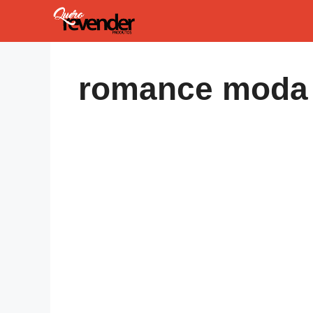
Pular
para
o
conteúdo
romance moda