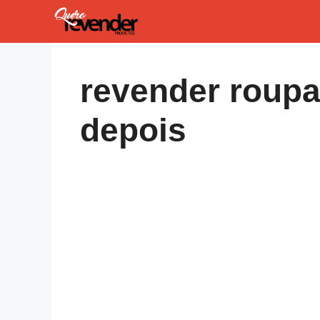
Pular
para
o
conteúdo
revender roupa
depois