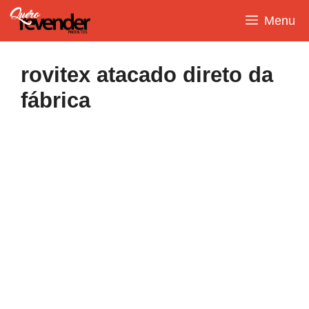
Pular
Menu
para
o
conteúdo
rovitex atacado direto da
fábrica