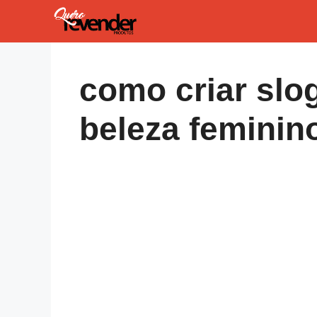
Pular
para
o
conteúdo
como criar slo
beleza feminin