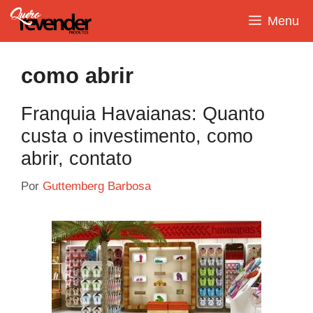
Pular
Menu
para
o
conteúdo
como abrir
Franquia Havaianas: Quanto
custa o investimento, como
abrir, contato
Por
Guttemberg Barbosa